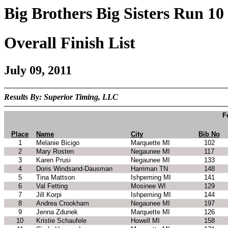
Big Brothers Big Sisters Run 
Overall Finish List
July 09, 2011
Results By: Superior Timing, LLC
F
Place
Name
City
Bib No
1
Melanie Bicigo
Marquette MI
102
2
Mary Rosten
Negaunee MI
117
3
Karen Prusi
Negaunee MI
133
4
Doris Windsand-Dausman
Harriman TN
148
5
Tina Mattson
Ishpeming MI
141
6
Val Fetting
Mosinee WI
129
7
Jill Korpi
Ishpeming MI
144
8
Andrea Crookham
Negaunee MI
197
9
Jenna Zdunek
Marquette MI
126
10
Kristie Schaufele
Howell MI
158