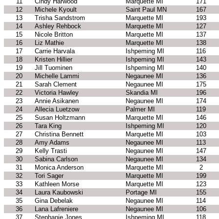
11
Cindy Harwood
Marquette MI
171
12
Michele Kyoult
Saint Paul MN
167
13
Trisha Sandstrom
Marquette MI
193
14
Ashley Rehbock
Marquette MI
127
15
Nicole Britton
Marquette MI
137
16
Liz Mathie
Marquette MI
138
17
Carrie Harvala
Ishpeming MI
116
18
Kristen Hillier
Ishpeming MI
143
19
Jill Tuominen
Ishpeming MI
140
20
Michelle Lammi
Negaunee MI
136
21
Sarah Clement
Negaunee MI
175
22
Victoria Hawley
Skandia MI
196
23
Annie Asikanen
Negaunee MI
174
24
Allecia Luetzow
Palmer MI
119
25
Susan Holtzmann
Marquette MI
146
26
Tara King
Ishpeming MI
120
27
Christina Bennett
Marquette MI
103
28
Amy Adams
Negaunee MI
113
29
Kelly Trasti
Negaunee MI
147
30
Sabina Carlson
Negaunee MI
134
31
Monica Anderson
Marquette MI
2
32
Tori Sager
Marquette MI
199
33
Kathleen Morse
Marquette MI
123
34
Laura Kaubowski
Portage MI
155
35
Gina Debelak
Negaunee MI
114
36
Lana Lafreniere
Negaunee MI
106
37
Stephanie Jones
Ishpeming MI
118