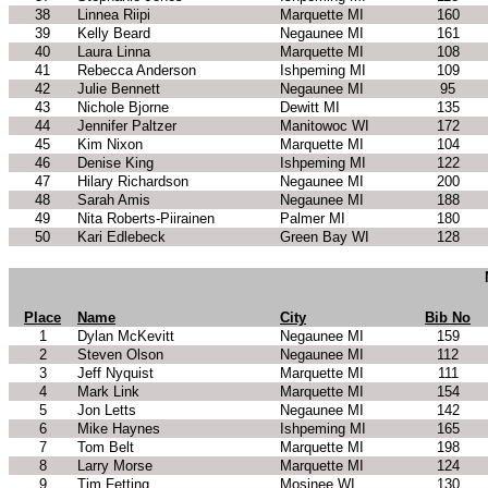
38
Linnea Riipi
Marquette MI
160
39
Kelly Beard
Negaunee MI
161
40
Laura Linna
Marquette MI
108
41
Rebecca Anderson
Ishpeming MI
109
42
Julie Bennett
Negaunee MI
95
43
Nichole Bjorne
Dewitt MI
135
44
Jennifer Paltzer
Manitowoc WI
172
45
Kim Nixon
Marquette MI
104
46
Denise King
Ishpeming MI
122
47
Hilary Richardson
Negaunee MI
200
48
Sarah Amis
Negaunee MI
188
49
Nita Roberts-Piirainen
Palmer MI
180
50
Kari Edlebeck
Green Bay WI
128
Place
Name
City
Bib No
1
Dylan McKevitt
Negaunee MI
159
2
Steven Olson
Negaunee MI
112
3
Jeff Nyquist
Marquette MI
111
4
Mark Link
Marquette MI
154
5
Jon Letts
Negaunee MI
142
6
Mike Haynes
Ishpeming MI
165
7
Tom Belt
Marquette MI
198
8
Larry Morse
Marquette MI
124
9
Tim Fetting
Mosinee WI
130