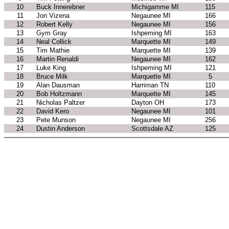
10
Buck Innerebner
Michigamme MI
115
11
Jon Vizena
Negaunee MI
166
12
Robert Kelly
Negaunee MI
156
13
Gym Gray
Ishpeming MI
163
14
Neal Collick
Marquette MI
149
15
Tim Mathie
Marquette MI
139
16
Martin Renaldi
Negaunee MI
162
17
Luke King
Ishpeming MI
121
18
Bruce Milk
Marquette MI
5
19
Alan Dausman
Harriman TN
110
20
Bob Holtzmann
Marquette MI
145
21
Nicholas Paltzer
Dayton OH
173
22
David Kero
Negaunee MI
101
23
Pete Munson
Negaunee MI
256
24
Dustin Anderson
Scottsdale AZ
125